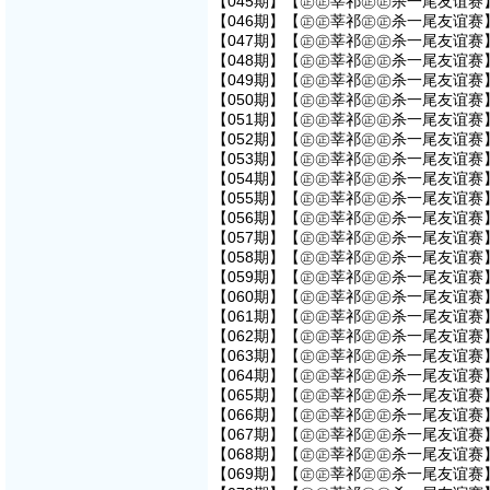
【045期】【㊣㊣莘祁㊣㊣杀一尾友谊赛】
【046期】【㊣㊣莘祁㊣㊣杀一尾友谊赛】
【047期】【㊣㊣莘祁㊣㊣杀一尾友谊赛】
【048期】【㊣㊣莘祁㊣㊣杀一尾友谊赛】
【049期】【㊣㊣莘祁㊣㊣杀一尾友谊赛】
【050期】【㊣㊣莘祁㊣㊣杀一尾友谊赛】
【051期】【㊣㊣莘祁㊣㊣杀一尾友谊赛】
【052期】【㊣㊣莘祁㊣㊣杀一尾友谊赛】
【053期】【㊣㊣莘祁㊣㊣杀一尾友谊赛】
【054期】【㊣㊣莘祁㊣㊣杀一尾友谊赛】
【055期】【㊣㊣莘祁㊣㊣杀一尾友谊赛】
【056期】【㊣㊣莘祁㊣㊣杀一尾友谊赛】
【057期】【㊣㊣莘祁㊣㊣杀一尾友谊赛】
【058期】【㊣㊣莘祁㊣㊣杀一尾友谊赛】
【059期】【㊣㊣莘祁㊣㊣杀一尾友谊赛】
【060期】【㊣㊣莘祁㊣㊣杀一尾友谊赛】
【061期】【㊣㊣莘祁㊣㊣杀一尾友谊赛】
【062期】【㊣㊣莘祁㊣㊣杀一尾友谊赛】
【063期】【㊣㊣莘祁㊣㊣杀一尾友谊赛】
【064期】【㊣㊣莘祁㊣㊣杀一尾友谊赛】
【065期】【㊣㊣莘祁㊣㊣杀一尾友谊赛】
【066期】【㊣㊣莘祁㊣㊣杀一尾友谊赛】
【067期】【㊣㊣莘祁㊣㊣杀一尾友谊赛】
【068期】【㊣㊣莘祁㊣㊣杀一尾友谊赛】
【069期】【㊣㊣莘祁㊣㊣杀一尾友谊赛】