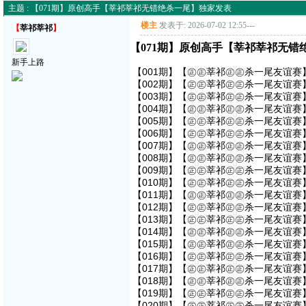
主题 : 【071期】原创高手【莘祁莘祁无错绝杀一尾】独家发表
楼主
发表于: 2026-07-02 12:55
---
【
莘祁莘祁
】
【071期】原创高手【莘祁莘祁无错
新手上路
【001期】【㊣㊣莘祁㊣㊣杀一尾友谊赛】
【002期】【㊣㊣莘祁㊣㊣杀一尾友谊赛】
【003期】【㊣㊣莘祁㊣㊣杀一尾友谊赛】
【004期】【㊣㊣莘祁㊣㊣杀一尾友谊赛】
【005期】【㊣㊣莘祁㊣㊣杀一尾友谊赛】
【006期】【㊣㊣莘祁㊣㊣杀一尾友谊赛】
【007期】【㊣㊣莘祁㊣㊣杀一尾友谊赛】
【008期】【㊣㊣莘祁㊣㊣杀一尾友谊赛】
【009期】【㊣㊣莘祁㊣㊣杀一尾友谊赛】
【010期】【㊣㊣莘祁㊣㊣杀一尾友谊赛】
【011期】【㊣㊣莘祁㊣㊣杀一尾友谊赛】
【012期】【㊣㊣莘祁㊣㊣杀一尾友谊赛】
【013期】【㊣㊣莘祁㊣㊣杀一尾友谊赛】
【014期】【㊣㊣莘祁㊣㊣杀一尾友谊赛】
【015期】【㊣㊣莘祁㊣㊣杀一尾友谊赛】
【016期】【㊣㊣莘祁㊣㊣杀一尾友谊赛】
【017期】【㊣㊣莘祁㊣㊣杀一尾友谊赛】
【018期】【㊣㊣莘祁㊣㊣杀一尾友谊赛】
【019期】【㊣㊣莘祁㊣㊣杀一尾友谊赛】
【020期】【㊣㊣莘祁㊣㊣杀一尾友谊赛】