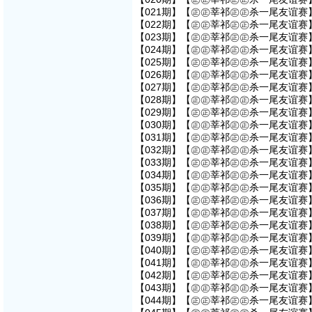
【021期】【㊣㊣莘祁㊣㊣杀一尾友谊赛】
【022期】【㊣㊣莘祁㊣㊣杀一尾友谊赛】
【023期】【㊣㊣莘祁㊣㊣杀一尾友谊赛】
【024期】【㊣㊣莘祁㊣㊣杀一尾友谊赛】
【025期】【㊣㊣莘祁㊣㊣杀一尾友谊赛】
【026期】【㊣㊣莘祁㊣㊣杀一尾友谊赛】
【027期】【㊣㊣莘祁㊣㊣杀一尾友谊赛】
【028期】【㊣㊣莘祁㊣㊣杀一尾友谊赛】
【029期】【㊣㊣莘祁㊣㊣杀一尾友谊赛】
【030期】【㊣㊣莘祁㊣㊣杀一尾友谊赛】
【031期】【㊣㊣莘祁㊣㊣杀一尾友谊赛】
【032期】【㊣㊣莘祁㊣㊣杀一尾友谊赛】
【033期】【㊣㊣莘祁㊣㊣杀一尾友谊赛】
【034期】【㊣㊣莘祁㊣㊣杀一尾友谊赛】
【035期】【㊣㊣莘祁㊣㊣杀一尾友谊赛】
【036期】【㊣㊣莘祁㊣㊣杀一尾友谊赛】
【037期】【㊣㊣莘祁㊣㊣杀一尾友谊赛】
【038期】【㊣㊣莘祁㊣㊣杀一尾友谊赛】
【039期】【㊣㊣莘祁㊣㊣杀一尾友谊赛】
【040期】【㊣㊣莘祁㊣㊣杀一尾友谊赛】
【041期】【㊣㊣莘祁㊣㊣杀一尾友谊赛】
【042期】【㊣㊣莘祁㊣㊣杀一尾友谊赛】
【043期】【㊣㊣莘祁㊣㊣杀一尾友谊赛】
【044期】【㊣㊣莘祁㊣㊣杀一尾友谊赛】