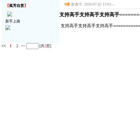
9楼
发表于: 2026-07-02 13:03
---
【
孤芳自赏
】
支持高手支持高手支持高手===========
新手上路
支持高手支持高手支持高手==============
<<
1
2
>>
[共
2
页]