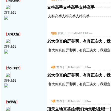
【
豆浆油条
】
支持高手支持高手支持高手===========
新手上路
支持高手支持高手支持高手==============
地板
发表于: 2026-07-02 13:03
---
【
刀剑无情
】
老大你真的厉害啊，有真正实力，我
新手上路
老大你真的厉害啊，有真正实力，我跟定
4楼
发表于: 2026-07-02 13:03
---
【
方知你好
】
老大你真的厉害啊，有真正实力，我
新手上路
老大你真的厉害啊，有真正实力，我跟定
5楼
发表于: 2026-07-02 13:03
---
【
追逐者
】
顶天立地真英雄!我们为您歌唱;唱一首:赞