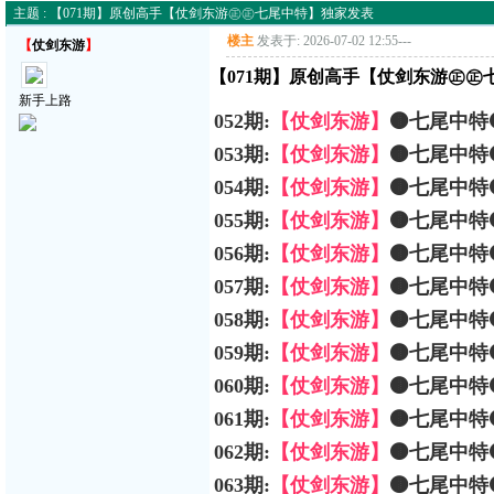
主题 : 【071期】原创高手【仗剑东游㊣㊣七尾中特】独家发表
楼主
发表于: 2026-07-02 12:55
---
【
仗剑东游
】
【071期】原创高手【仗剑东游㊣㊣
新手上路
052期:
【仗剑东游】
🟤七尾中特
053期:
【仗剑东游】
🟤七尾中特
054期:
【仗剑东游】
🟤七尾中特
055期:
【仗剑东游】
🟤七尾中特
056期:
【仗剑东游】
🟤七尾中特
057期:
【仗剑东游】
🟤七尾中特
058期:
【仗剑东游】
🟤七尾中特
059期:
【仗剑东游】
🟤七尾中特
060期:
【仗剑东游】
🟤七尾中特
061期:
【仗剑东游】
🟤七尾中特🟤
062期:
【仗剑东游】
🟤七尾中特
063期:
【仗剑东游】
🟤七尾中特