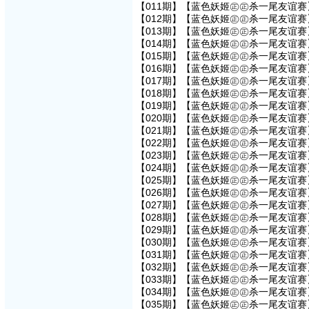
【011期】【蓝色妖姬㊣㊣杀一尾友谊赛】
【012期】【蓝色妖姬㊣㊣杀一尾友谊赛】
【013期】【蓝色妖姬㊣㊣杀一尾友谊赛】
【014期】【蓝色妖姬㊣㊣杀一尾友谊赛】
【015期】【蓝色妖姬㊣㊣杀一尾友谊赛】
【016期】【蓝色妖姬㊣㊣杀一尾友谊赛】
【017期】【蓝色妖姬㊣㊣杀一尾友谊赛】
【018期】【蓝色妖姬㊣㊣杀一尾友谊赛】
【019期】【蓝色妖姬㊣㊣杀一尾友谊赛】
【020期】【蓝色妖姬㊣㊣杀一尾友谊赛】
【021期】【蓝色妖姬㊣㊣杀一尾友谊赛】
【022期】【蓝色妖姬㊣㊣杀一尾友谊赛】
【023期】【蓝色妖姬㊣㊣杀一尾友谊赛】
【024期】【蓝色妖姬㊣㊣杀一尾友谊赛】
【025期】【蓝色妖姬㊣㊣杀一尾友谊赛】
【026期】【蓝色妖姬㊣㊣杀一尾友谊赛】
【027期】【蓝色妖姬㊣㊣杀一尾友谊赛】
【028期】【蓝色妖姬㊣㊣杀一尾友谊赛】
【029期】【蓝色妖姬㊣㊣杀一尾友谊赛】
【030期】【蓝色妖姬㊣㊣杀一尾友谊赛】
【031期】【蓝色妖姬㊣㊣杀一尾友谊赛】
【032期】【蓝色妖姬㊣㊣杀一尾友谊赛】
【033期】【蓝色妖姬㊣㊣杀一尾友谊赛】
【034期】【蓝色妖姬㊣㊣杀一尾友谊赛】
【035期】【蓝色妖姬㊣㊣杀一尾友谊赛】