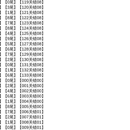
【0尾】【119关错08】
【3尾】【120关错08】
【1尾】【121关错08】
【8尾】【122关错08】
【7尾】【123关错08】
【8尾】【124关错08】
【4尾】【125关错08】
【9尾】【126关错08】
【5尾】【127关错08】
【6尾】【128关错08】
【7尾】【129关错08】
【2尾】【130关错08】
【0尾】【131关错08】
【1尾】【132关错08】
【6尾】【133关错08】
【0尾】【000关错00】
【2尾】【001关错00】
【4尾】【002关错00】
【6尾】【003关错00】
【1尾】【004关错00】
【8尾】【005关错00】
【7尾】【006关错01】
【2尾】【007关错01】
【1尾】【008关错01】
【0尾】【009关错01】