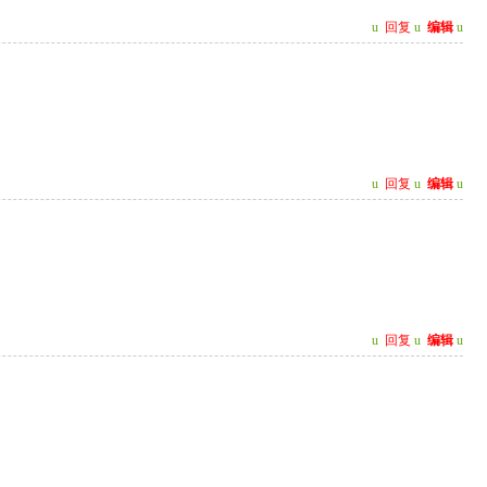
u
回复
u
编辑
u
u
回复
u
编辑
u
u
回复
u
编辑
u