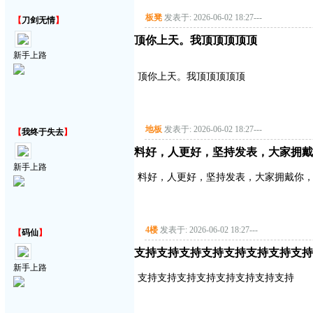
板凳
发表于: 2026-06-02 18:27
---
【
刀剑无情
】
顶你上天。我顶顶顶顶顶
新手上路
顶你上天。我顶顶顶顶顶
地板
发表于: 2026-06-02 18:27
---
【
我终于失去
】
料好，人更好，坚持发表，大家拥戴
新手上路
料好，人更好，坚持发表，大家拥戴你
4楼
发表于: 2026-06-02 18:27
---
【
码仙
】
支持支持支持支持支持支持支持支持
新手上路
支持支持支持支持支持支持支持支持