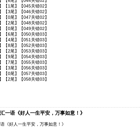
【6尾】【044关错02】
【1尾】【045关错02】
【3尾】【046关错02】
【0尾】【047关错02】
【2尾】【048关错02】
【0尾】【049关错02】
【6尾】【050关错03】
【4尾】【051关错03】
【8尾】【052关错03】
【2尾】【053关错03】
【9尾】【054关错03】
【7尾】【055关错03】
【3尾】【056关错03】
【0尾】【057关错03】
【2尾】【058关错03】
汇一语《好人一生平安，万事如意！》
一语《好人一生平安，万事如意！》