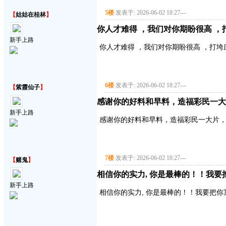
5楼
发表于: 2026-06-02 18:27
---
【
姑姑在桂林
】
你人才难得 ，我们对你期盼很高 ，
新手上路
你人才难得 ，我们对你期盼很高 ，打
6楼
发表于: 2026-06-02 18:27
---
【
紫霞仙子
】
感谢你的好料和早料，造福彩民一大
新手上路
感谢你的好料和早料，造福彩民一大片
7楼
发表于: 2026-06-02 18:27
---
【
赌鬼
】
相信你的实力, 你是最棒的！！我要
新手上路
相信你的实力, 你是最棒的！！我要把你