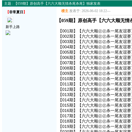
主题 : 【059期】原创高手【六六大顺无情杀尾杀尾】独家发表
楼主
发表于: 2026-06-02 18:22
---
【
非常夏日
】
【059期】原创高手【六六大顺无
新手上路
【001期】【六六大顺㊣㊣杀一尾友谊赛】
【002期】【六六大顺㊣㊣杀一尾友谊赛】
【003期】【六六大顺㊣㊣杀一尾友谊赛】
【004期】【六六大顺㊣㊣杀一尾友谊赛】
【005期】【六六大顺㊣㊣杀一尾友谊赛】
【006期】【六六大顺㊣㊣杀一尾友谊赛】
【007期】【六六大顺㊣㊣杀一尾友谊赛】
【008期】【六六大顺㊣㊣杀一尾友谊赛】
【009期】【六六大顺㊣㊣杀一尾友谊赛】
【010期】【六六大顺㊣㊣杀一尾友谊赛】
【011期】【六六大顺㊣㊣杀一尾友谊赛】
【012期】【六六大顺㊣㊣杀一尾友谊赛】
【013期】【六六大顺㊣㊣杀一尾友谊赛】
【014期】【六六大顺㊣㊣杀一尾友谊赛】
【015期】【六六大顺㊣㊣杀一尾友谊赛】
【016期】【六六大顺㊣㊣杀一尾友谊赛】
【017期】【六六大顺㊣㊣杀一尾友谊赛】
【018期】【六六大顺㊣㊣杀一尾友谊赛】
【019期】【六六大顺㊣㊣杀一尾友谊赛】
【020期】【六六大顺㊣㊣杀一尾友谊赛】