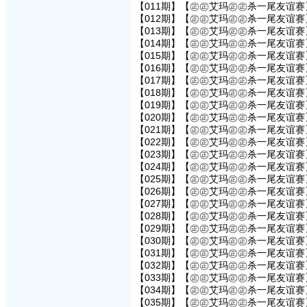
【011期】【㊣㊣艾玛㊣㊣杀一尾友谊赛】
【012期】【㊣㊣艾玛㊣㊣杀一尾友谊赛】
【013期】【㊣㊣艾玛㊣㊣杀一尾友谊赛】
【014期】【㊣㊣艾玛㊣㊣杀一尾友谊赛】
【015期】【㊣㊣艾玛㊣㊣杀一尾友谊赛】
【016期】【㊣㊣艾玛㊣㊣杀一尾友谊赛】
【017期】【㊣㊣艾玛㊣㊣杀一尾友谊赛】
【018期】【㊣㊣艾玛㊣㊣杀一尾友谊赛】
【019期】【㊣㊣艾玛㊣㊣杀一尾友谊赛】
【020期】【㊣㊣艾玛㊣㊣杀一尾友谊赛】
【021期】【㊣㊣艾玛㊣㊣杀一尾友谊赛】
【022期】【㊣㊣艾玛㊣㊣杀一尾友谊赛】
【023期】【㊣㊣艾玛㊣㊣杀一尾友谊赛】
【024期】【㊣㊣艾玛㊣㊣杀一尾友谊赛】
【025期】【㊣㊣艾玛㊣㊣杀一尾友谊赛】
【026期】【㊣㊣艾玛㊣㊣杀一尾友谊赛】
【027期】【㊣㊣艾玛㊣㊣杀一尾友谊赛】
【028期】【㊣㊣艾玛㊣㊣杀一尾友谊赛】
【029期】【㊣㊣艾玛㊣㊣杀一尾友谊赛】
【030期】【㊣㊣艾玛㊣㊣杀一尾友谊赛】
【031期】【㊣㊣艾玛㊣㊣杀一尾友谊赛】
【032期】【㊣㊣艾玛㊣㊣杀一尾友谊赛】
【033期】【㊣㊣艾玛㊣㊣杀一尾友谊赛】
【034期】【㊣㊣艾玛㊣㊣杀一尾友谊赛】
【035期】【㊣㊣艾玛㊣㊣杀一尾友谊赛】