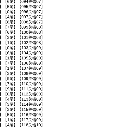
【6尾】【094关错07】
【5尾】【095关错07】
【0尾】【096关错07】
【4尾】【097关错07】
【8尾】【098关错07】
【7尾】【099关错08】
【6尾】【100关错08】
【3尾】【101关错08】
【1尾】【102关错08】
【0尾】【103关错09】
【6尾】【104关错09】
【1尾】【105关错09】
【7尾】【106关错09】
【1尾】【107关错09】
【3尾】【108关错09】
【9尾】【109关错09】
【7尾】【110关错09】
【9尾】【111关错09】
【6尾】【112关错09】
【4尾】【113关错09】
【3尾】【114关错09】
【3尾】【115关错09】
【5尾】【116关错09】
【1尾】【117关错09】
【4尾】【118关错10】