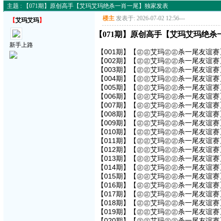
主题 : 【071期】原创高手【艾玛艾玛绝杀一肖一尾】独家发表
楼主
发表于: 2026-07-02 12:56
---
【
艾玛艾玛
】
【071期】原创高手【艾玛艾玛绝
新手上路
【001期】【㊣㊣艾玛㊣㊣杀一尾友谊赛】
【002期】【㊣㊣艾玛㊣㊣杀一尾友谊赛】
【003期】【㊣㊣艾玛㊣㊣杀一尾友谊赛】
【004期】【㊣㊣艾玛㊣㊣杀一尾友谊赛】
【005期】【㊣㊣艾玛㊣㊣杀一尾友谊赛】
【006期】【㊣㊣艾玛㊣㊣杀一尾友谊赛】
【007期】【㊣㊣艾玛㊣㊣杀一尾友谊赛】
【008期】【㊣㊣艾玛㊣㊣杀一尾友谊赛】
【009期】【㊣㊣艾玛㊣㊣杀一尾友谊赛】
【010期】【㊣㊣艾玛㊣㊣杀一尾友谊赛】
【011期】【㊣㊣艾玛㊣㊣杀一尾友谊赛】
【012期】【㊣㊣艾玛㊣㊣杀一尾友谊赛】
【013期】【㊣㊣艾玛㊣㊣杀一尾友谊赛】
【014期】【㊣㊣艾玛㊣㊣杀一尾友谊赛】
【015期】【㊣㊣艾玛㊣㊣杀一尾友谊赛】
【016期】【㊣㊣艾玛㊣㊣杀一尾友谊赛】
【017期】【㊣㊣艾玛㊣㊣杀一尾友谊赛】
【018期】【㊣㊣艾玛㊣㊣杀一尾友谊赛】
【019期】【㊣㊣艾玛㊣㊣杀一尾友谊赛】
【020期】【㊣㊣艾玛㊣㊣杀一尾友谊赛】