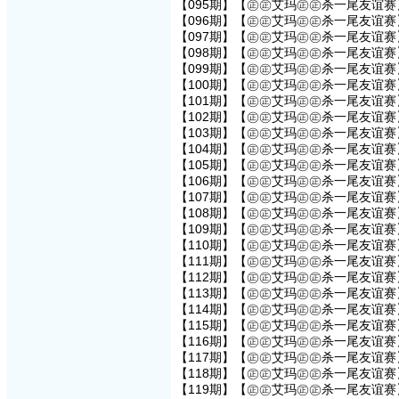
【095期】【㊣㊣艾玛㊣㊣杀一尾友谊赛】
【096期】【㊣㊣艾玛㊣㊣杀一尾友谊赛】
【097期】【㊣㊣艾玛㊣㊣杀一尾友谊赛】
【098期】【㊣㊣艾玛㊣㊣杀一尾友谊赛】
【099期】【㊣㊣艾玛㊣㊣杀一尾友谊赛】
【100期】【㊣㊣艾玛㊣㊣杀一尾友谊赛】
【101期】【㊣㊣艾玛㊣㊣杀一尾友谊赛】
【102期】【㊣㊣艾玛㊣㊣杀一尾友谊赛】
【103期】【㊣㊣艾玛㊣㊣杀一尾友谊赛】
【104期】【㊣㊣艾玛㊣㊣杀一尾友谊赛】
【105期】【㊣㊣艾玛㊣㊣杀一尾友谊赛】
【106期】【㊣㊣艾玛㊣㊣杀一尾友谊赛】
【107期】【㊣㊣艾玛㊣㊣杀一尾友谊赛】
【108期】【㊣㊣艾玛㊣㊣杀一尾友谊赛】
【109期】【㊣㊣艾玛㊣㊣杀一尾友谊赛】
【110期】【㊣㊣艾玛㊣㊣杀一尾友谊赛】
【111期】【㊣㊣艾玛㊣㊣杀一尾友谊赛】
【112期】【㊣㊣艾玛㊣㊣杀一尾友谊赛】
【113期】【㊣㊣艾玛㊣㊣杀一尾友谊赛】
【114期】【㊣㊣艾玛㊣㊣杀一尾友谊赛】
【115期】【㊣㊣艾玛㊣㊣杀一尾友谊赛】
【116期】【㊣㊣艾玛㊣㊣杀一尾友谊赛】
【117期】【㊣㊣艾玛㊣㊣杀一尾友谊赛】
【118期】【㊣㊣艾玛㊣㊣杀一尾友谊赛】
【119期】【㊣㊣艾玛㊣㊣杀一尾友谊赛】