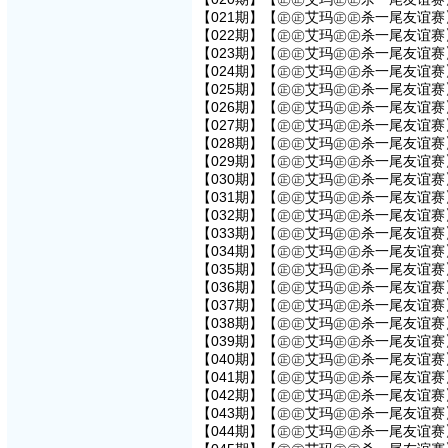
【021期】【㊣㊣艾玛㊣㊣杀一尾友谊赛】
【022期】【㊣㊣艾玛㊣㊣杀一尾友谊赛】
【023期】【㊣㊣艾玛㊣㊣杀一尾友谊赛】
【024期】【㊣㊣艾玛㊣㊣杀一尾友谊赛】
【025期】【㊣㊣艾玛㊣㊣杀一尾友谊赛】
【026期】【㊣㊣艾玛㊣㊣杀一尾友谊赛】
【027期】【㊣㊣艾玛㊣㊣杀一尾友谊赛】
【028期】【㊣㊣艾玛㊣㊣杀一尾友谊赛】
【029期】【㊣㊣艾玛㊣㊣杀一尾友谊赛】
【030期】【㊣㊣艾玛㊣㊣杀一尾友谊赛】
【031期】【㊣㊣艾玛㊣㊣杀一尾友谊赛】
【032期】【㊣㊣艾玛㊣㊣杀一尾友谊赛】
【033期】【㊣㊣艾玛㊣㊣杀一尾友谊赛】
【034期】【㊣㊣艾玛㊣㊣杀一尾友谊赛】
【035期】【㊣㊣艾玛㊣㊣杀一尾友谊赛】
【036期】【㊣㊣艾玛㊣㊣杀一尾友谊赛】
【037期】【㊣㊣艾玛㊣㊣杀一尾友谊赛】
【038期】【㊣㊣艾玛㊣㊣杀一尾友谊赛】
【039期】【㊣㊣艾玛㊣㊣杀一尾友谊赛】
【040期】【㊣㊣艾玛㊣㊣杀一尾友谊赛】
【041期】【㊣㊣艾玛㊣㊣杀一尾友谊赛】
【042期】【㊣㊣艾玛㊣㊣杀一尾友谊赛】
【043期】【㊣㊣艾玛㊣㊣杀一尾友谊赛】
【044期】【㊣㊣艾玛㊣㊣杀一尾友谊赛】