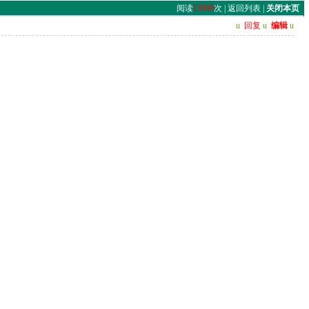
阅读
13898
次 |
返回列表
|
关闭本页
u
回复
u
编辑
u