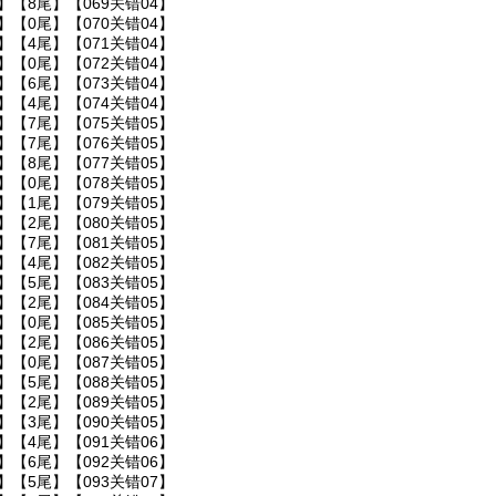
【8尾】【069关错04】
【0尾】【070关错04】
【4尾】【071关错04】
【0尾】【072关错04】
【6尾】【073关错04】
【4尾】【074关错04】
【7尾】【075关错05】
【7尾】【076关错05】
【8尾】【077关错05】
【0尾】【078关错05】
【1尾】【079关错05】
【2尾】【080关错05】
【7尾】【081关错05】
【4尾】【082关错05】
【5尾】【083关错05】
【2尾】【084关错05】
【0尾】【085关错05】
【2尾】【086关错05】
【0尾】【087关错05】
【5尾】【088关错05】
【2尾】【089关错05】
【3尾】【090关错05】
【4尾】【091关错06】
【6尾】【092关错06】
【5尾】【093关错07】