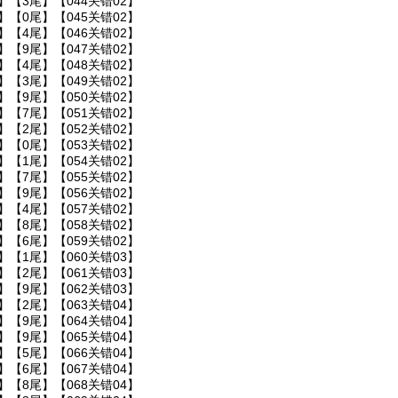
【3尾】【044关错02】
【0尾】【045关错02】
【4尾】【046关错02】
【9尾】【047关错02】
【4尾】【048关错02】
【3尾】【049关错02】
【9尾】【050关错02】
【7尾】【051关错02】
【2尾】【052关错02】
【0尾】【053关错02】
【1尾】【054关错02】
【7尾】【055关错02】
【9尾】【056关错02】
【4尾】【057关错02】
【8尾】【058关错02】
【6尾】【059关错02】
【1尾】【060关错03】
【2尾】【061关错03】
【9尾】【062关错03】
【2尾】【063关错04】
【9尾】【064关错04】
【9尾】【065关错04】
【5尾】【066关错04】
【6尾】【067关错04】
【8尾】【068关错04】