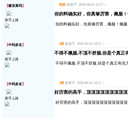
地板
发表于: 2026-06-02 18:27
---
【
赌圣算码
】
你的料确实好，你真够厉害，佩服！
新手上路
你的料确实好，你真够厉害，佩服！佩服
4楼
发表于: 2026-06-02 18:27
---
【
中码多友
】
不得不佩服,不顶不舒服,你是个真正有实
新手上路
不得不佩服,不顶不舒服,你是个真正有实力的
5楼
发表于: 2026-06-02 18:27
---
【
中码多友
】
好历害的高手，顶顶顶顶顶顶顶顶顶
新手上路
好历害的高手，顶顶顶顶顶顶顶顶顶顶顶