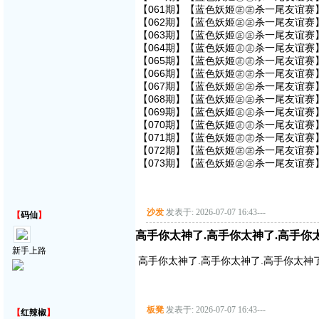
【061期】【蓝色妖姬㊣㊣杀一尾友谊赛】
【062期】【蓝色妖姬㊣㊣杀一尾友谊赛】
【063期】【蓝色妖姬㊣㊣杀一尾友谊赛】
【064期】【蓝色妖姬㊣㊣杀一尾友谊赛】
【065期】【蓝色妖姬㊣㊣杀一尾友谊赛】
【066期】【蓝色妖姬㊣㊣杀一尾友谊赛】
【067期】【蓝色妖姬㊣㊣杀一尾友谊赛】
【068期】【蓝色妖姬㊣㊣杀一尾友谊赛】
【069期】【蓝色妖姬㊣㊣杀一尾友谊赛】
【070期】【蓝色妖姬㊣㊣杀一尾友谊赛】
【071期】【蓝色妖姬㊣㊣杀一尾友谊赛】
【072期】【蓝色妖姬㊣㊣杀一尾友谊赛】
【073期】【蓝色妖姬㊣㊣杀一尾友谊赛】
沙发
发表于: 2026-07-07 16:43
---
【
码仙
】
高手你太神了.高手你太神了.高手你
新手上路
高手你太神了.高手你太神了.高手你太神
板凳
发表于: 2026-07-07 16:43
---
【
红辣椒
】