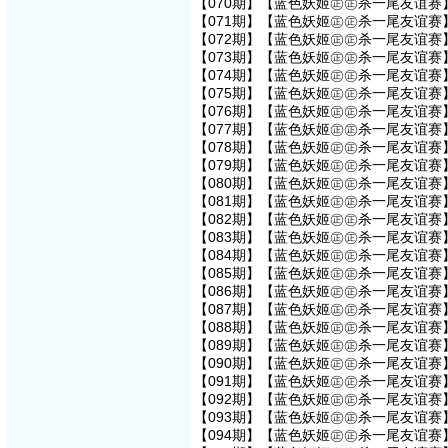
【070期】【蓝色妖姬㊣㊣杀一尾友谊赛】
【071期】【蓝色妖姬㊣㊣杀一尾友谊赛】
【072期】【蓝色妖姬㊣㊣杀一尾友谊赛】
【073期】【蓝色妖姬㊣㊣杀一尾友谊赛】
【074期】【蓝色妖姬㊣㊣杀一尾友谊赛】
【075期】【蓝色妖姬㊣㊣杀一尾友谊赛】
【076期】【蓝色妖姬㊣㊣杀一尾友谊赛】
【077期】【蓝色妖姬㊣㊣杀一尾友谊赛】
【078期】【蓝色妖姬㊣㊣杀一尾友谊赛】
【079期】【蓝色妖姬㊣㊣杀一尾友谊赛】
【080期】【蓝色妖姬㊣㊣杀一尾友谊赛】
【081期】【蓝色妖姬㊣㊣杀一尾友谊赛】
【082期】【蓝色妖姬㊣㊣杀一尾友谊赛】
【083期】【蓝色妖姬㊣㊣杀一尾友谊赛】
【084期】【蓝色妖姬㊣㊣杀一尾友谊赛】
【085期】【蓝色妖姬㊣㊣杀一尾友谊赛】
【086期】【蓝色妖姬㊣㊣杀一尾友谊赛】
【087期】【蓝色妖姬㊣㊣杀一尾友谊赛】
【088期】【蓝色妖姬㊣㊣杀一尾友谊赛】
【089期】【蓝色妖姬㊣㊣杀一尾友谊赛】
【090期】【蓝色妖姬㊣㊣杀一尾友谊赛】
【091期】【蓝色妖姬㊣㊣杀一尾友谊赛】
【092期】【蓝色妖姬㊣㊣杀一尾友谊赛】
【093期】【蓝色妖姬㊣㊣杀一尾友谊赛】
【094期】【蓝色妖姬㊣㊣杀一尾友谊赛】