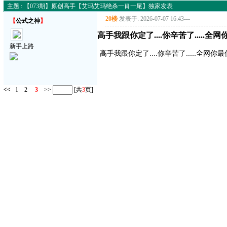
主题 : 【073期】原创高手【艾玛艾玛绝杀一肖一尾】独家发表
20楼
发表于: 2026-07-07 16:43
---
【
公式之神
】
高手我跟你定了....你辛苦了.....全
新手上路
高手我跟你定了....你辛苦了.....全网你最
<<
1
2
3
>>
[共
3
页]