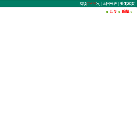
阅读
20826
次 |
返回列表
|
关闭本页
u
回复
u
编辑
u