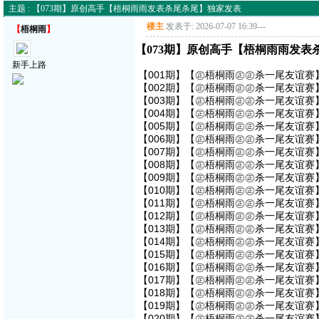
主题 : 【073期】原创高手【梧桐雨雨发表杀尾杀尾】独家发表
楼主
发表于: 2026-07-07 16:39
---
【
梧桐雨
】
【073期】原创高手【梧桐雨雨发表
新手上路
【001期】【㊣梧桐雨㊣㊣杀一尾友谊赛】
【002期】【㊣梧桐雨㊣㊣杀一尾友谊赛】
【003期】【㊣梧桐雨㊣㊣杀一尾友谊赛】
【004期】【㊣梧桐雨㊣㊣杀一尾友谊赛】
【005期】【㊣梧桐雨㊣㊣杀一尾友谊赛】
【006期】【㊣梧桐雨㊣㊣杀一尾友谊赛】
【007期】【㊣梧桐雨㊣㊣杀一尾友谊赛】
【008期】【㊣梧桐雨㊣㊣杀一尾友谊赛】
【009期】【㊣梧桐雨㊣㊣杀一尾友谊赛】
【010期】【㊣梧桐雨㊣㊣杀一尾友谊赛】
【011期】【㊣梧桐雨㊣㊣杀一尾友谊赛】
【012期】【㊣梧桐雨㊣㊣杀一尾友谊赛】
【013期】【㊣梧桐雨㊣㊣杀一尾友谊赛】
【014期】【㊣梧桐雨㊣㊣杀一尾友谊赛】
【015期】【㊣梧桐雨㊣㊣杀一尾友谊赛】
【016期】【㊣梧桐雨㊣㊣杀一尾友谊赛】
【017期】【㊣梧桐雨㊣㊣杀一尾友谊赛】
【018期】【㊣梧桐雨㊣㊣杀一尾友谊赛】
【019期】【㊣梧桐雨㊣㊣杀一尾友谊赛】
【020期】【㊣梧桐雨㊣㊣杀一尾友谊赛】