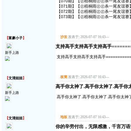
【070期】【㊣梧桐雨㊣㊣杀一尾友谊赛】
【071期】【㊣梧桐雨㊣㊣杀一尾友谊赛】
【072期】【㊣梧桐雨㊣㊣杀一尾友谊赛】
【073期】【㊣梧桐雨㊣㊣杀一尾友谊赛】
沙发
发表于: 2026-07-07 16:43
---
【
富豪小子
】
支持高手支持高手支持高手===========
新手上路
支持高手支持高手支持高手==============
板凳
发表于: 2026-07-07 16:43
---
【
文清姐姐
】
高手你太神了.高手你太神了.高手你
新手上路
高手你太神了.高手你太神了.高手你太神
地板
发表于: 2026-07-07 16:43
---
【
文清姐姐
】
你的辛劳付出，无限感激，千言万语