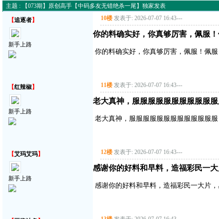
主题 : 【073期】原创高手【中码多友无错绝杀一尾】独家发表
10楼
发表于: 2026-07-07 16:43
---
【
追逐者
】
你的料确实好，你真够厉害，佩服！
新手上路
你的料确实好，你真够厉害，佩服！佩服
11楼
发表于: 2026-07-07 16:43
---
【
红辣椒
】
老大真神，服服服服服服服服服服服
新手上路
老大真神，服服服服服服服服服服服服服
12楼
发表于: 2026-07-07 16:43
---
【
艾玛艾玛
】
感谢你的好料和早料，造福彩民一大
新手上路
感谢你的好料和早料，造福彩民一大片，