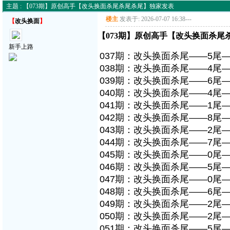
主题 : 【073期】原创高手【改头换面杀尾杀尾杀尾】独家发表
楼主
发表于: 2026-07-07 16:38
---
【
改头换面
】
【073期】原创高手【改头换面杀尾
新手上路
037期：改头换面杀尾——5尾—
038期：改头换面杀尾——4尾—
039期：改头换面杀尾——6尾—
040期：改头换面杀尾——4尾—
041期：改头换面杀尾——1尾—
042期：改头换面杀尾——8尾—
043期：改头换面杀尾——2尾—
044期：改头换面杀尾——7尾—
045期：改头换面杀尾——0尾—
046期：改头换面杀尾——5尾—
047期：改头换面杀尾——0尾—
048期：改头换面杀尾——6尾—
049期：改头换面杀尾——2尾—
050期：改头换面杀尾——2尾—
051期：改头换面杀尾——5尾—