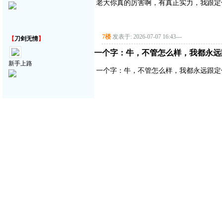
老大你真的厉害啊，有真正实力，我跟定
7楼
发表于: 2026-07-07 16:43
---
【
刀剑无情
】
一个字：牛，不管怎么样，我都永远
新手上路
一个字：牛，不管怎么样，我都永远跟定