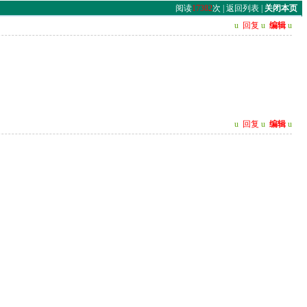
阅读
17382
次 |
返回列表
|
关闭本页
u
回复
u
编辑
u
u
回复
u
编辑
u