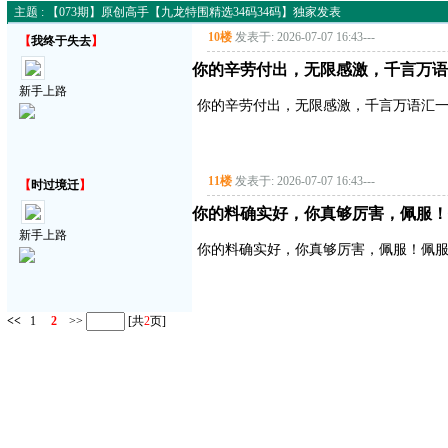
主题 : 【073期】原创高手【九龙特围精选34码34码】独家发表
10楼
发表于: 2026-07-07 16:43
---
【
我终于失去
】
你的辛劳付出，无限感激，千言万语
新手上路
你的辛劳付出，无限感激，千言万语汇
11楼
发表于: 2026-07-07 16:43
---
【
时过境迁
】
你的料确实好，你真够厉害，佩服！
新手上路
你的料确实好，你真够厉害，佩服！佩服
<<
1
2
>>
[共
2
页]