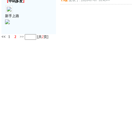
13楼
发表于: 2026-07-07 16:43
---
【
中码多友
】
新手上路
<<
1
2
>>
[共
2
页]