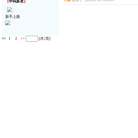
13楼
发表于: 2026-07-07 16:43
---
【
中码多友
】
新手上路
<<
1
2
>>
[共
2
页]