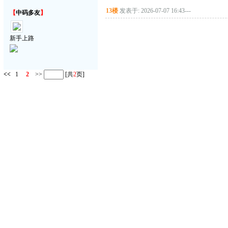
13楼
发表于: 2026-07-07 16:43
---
【
中码多友
】
新手上路
<<
1
2
>>
[共
2
页]