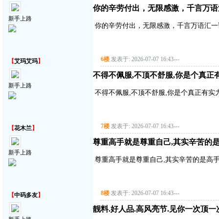
你的辛劳付出，无限感激，千言万语
新手上路
你的辛劳付出，无限感激，千言万语汇一
6楼
发表于: 2026-07-07 16:43
---
【
艾玛艾玛
】
不得不佩服,不顶不舒服,你是个真正有实
新手上路
不得不佩服,不顶不舒服,你是个真正有实力的
7楼
发表于: 2026-07-07 16:43
---
【
花木兰
】
尊重高手就是尊重自己,其实辛苦的是
新手上路
尊重高手就是尊重自己,其实辛苦的是高手,
8楼
发表于: 2026-07-07 16:43
---
【
中码多友
】
靓料.好人品.高风亮节.见你一次顶一