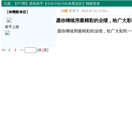
主题 : 【071期】原创高手【小白小白小白杀尾合区】独家发表
10楼
发表于: 2026-07-02 13:03
---
【
神鹰断单双
】
愿你继续用最精彩的业绩，给广大彩
新手上路
愿你继续用最精彩的业绩，给广大彩民一
<<
1
2
>>
[共
2
页]