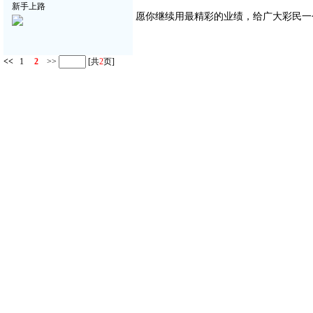
新手上路
愿你继续用最精彩的业绩，给广大彩民一
<<
1
2
>>
[共
2
页]