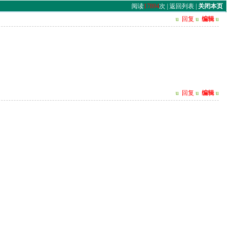
阅读
17894
次 |
返回列表
|
关闭本页
u
回复
u
编辑
u
u
回复
u
编辑
u