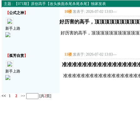
主题 : 【071期】原创高手【改头换面杀尾杀尾杀尾】独家发表
10楼
发表于: 2026-07-02 13:03
---
【
公式之神
】
好历害的高手，顶顶顶顶顶顶顶顶顶
新手上路
好历害的高手，顶顶顶顶顶顶顶顶顶顶顶
11楼
发表于: 2026-07-02 13:03
---
【
孤芳自赏
】
准准准准准准准准准准准准准准准
新手上路
准准准准准准准准准准准准准准准准准
<<
1
2
>>
[共
2
页]