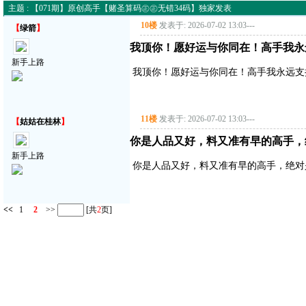
主题 : 【071期】原创高手【赌圣算码㊣㊣无错34码】独家发表
10楼
发表于: 2026-07-02 13:03
---
【
绿箭
】
我顶你！愿好运与你同在！高手我永
新手上路
我顶你！愿好运与你同在！高手我永远支
11楼
发表于: 2026-07-02 13:03
---
【
姑姑在桂林
】
你是人品又好，料又准有早的高手，
新手上路
你是人品又好，料又准有早的高手，绝对
<<
1
2
>>
[共
2
页]