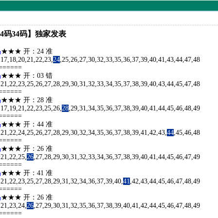
4码34码】独家发表
码
★★★ 开：24 准
,17,18,20,21,22,23,
24
,25,26,27,30,32,33,35,36,37,39,40,41,43,44,47,48
======
码
★★★ 开：03 错
,21,22,23,25,26,27,28,29,30,31,32,33,34,35,37,38,39,40,43,44,45,47,48
======
码
★★★ 开：28 准
,17,19,21,22,23,25,26,
28
,29,31,34,35,36,37,38,39,40,41,44,45,46,48,49
======
码
★★★ 开：44 准
,21,22,24,25,26,27,28,29,30,32,34,35,36,37,38,39,41,42,43,
44
,45,46,48
======
码
★★★ 开：26 准
,21,22,25,
26
,27,28,29,30,31,32,33,34,36,37,38,39,40,41,44,45,46,47,49
======
码
★★★ 开：41 准
,21,22,23,25,27,28,29,31,32,34,36,37,39,40,
41
,42,43,44,45,46,47,48,49
======
码
★★★ 开：26 准
,21,23,24,
26
,27,29,30,31,32,35,36,37,38,39,40,41,42,44,45,46,47,48,49
======