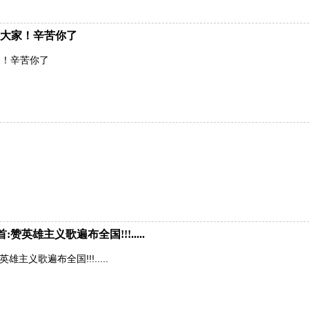
大家！辛苦你了
家！辛苦你了
英雄主义歌遍布全国!!!.....
主义歌遍布全国!!!.....