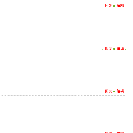
u
回复
u
编辑
u
u
回复
u
编辑
u
u
回复
u
编辑
u