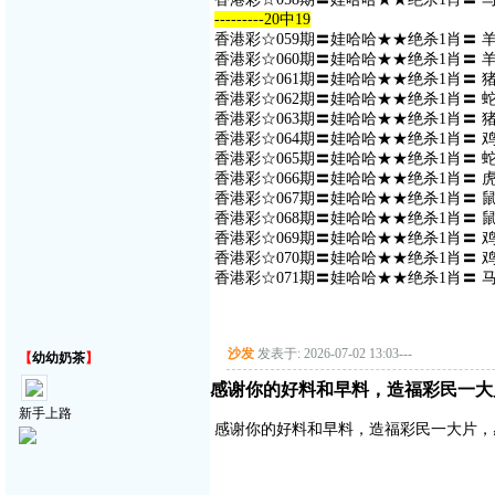
---------20中19
香港彩☆059期〓娃哈哈★★绝杀1肖〓 
香港彩☆060期〓娃哈哈★★绝杀1肖〓 
香港彩☆061期〓娃哈哈★★绝杀1肖〓 
香港彩☆062期〓娃哈哈★★绝杀1肖〓 
香港彩☆063期〓娃哈哈★★绝杀1肖〓 
香港彩☆064期〓娃哈哈★★绝杀1肖〓 
香港彩☆065期〓娃哈哈★★绝杀1肖〓 
香港彩☆066期〓娃哈哈★★绝杀1肖〓 
香港彩☆067期〓娃哈哈★★绝杀1肖〓 
香港彩☆068期〓娃哈哈★★绝杀1肖〓 
香港彩☆069期〓娃哈哈★★绝杀1肖〓 
香港彩☆070期〓娃哈哈★★绝杀1肖〓 
香港彩☆071期〓娃哈哈★★绝杀1肖〓 马
沙发
发表于: 2026-07-02 13:03
---
【
幼幼奶茶
】
感谢你的好料和早料，造福彩民一大
新手上路
感谢你的好料和早料，造福彩民一大片，