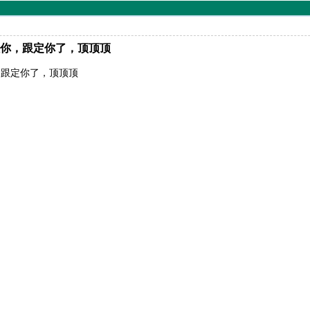
你，跟定你了，顶顶顶
，跟定你了，顶顶顶