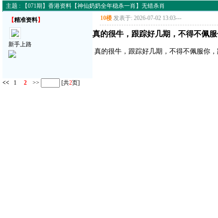
主题 : 【071期】香港资料【神仙奶奶全年稳杀一肖】无错杀肖
10楼
发表于: 2026-07-02 13:03
---
【
精准资料
】
真的很牛，跟踪好几期，不得不佩服
新手上路
真的很牛，跟踪好几期，不得不佩服你，
<<
1
2
>>
[共
2
页]