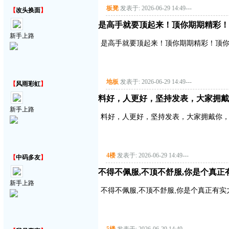
板凳
发表于: 2026-06-29 14:49
---
【
改头换面
】
是高手就要顶起来！顶你期期精彩！
新手上路
是高手就要顶起来！顶你期期精彩！顶
地板
发表于: 2026-06-29 14:49
---
【
风雨彩虹
】
料好，人更好，坚持发表，大家拥戴
新手上路
料好，人更好，坚持发表，大家拥戴你
4楼
发表于: 2026-06-29 14:49
---
【
中码多友
】
不得不佩服,不顶不舒服,你是个真正有实
新手上路
不得不佩服,不顶不舒服,你是个真正有实力的