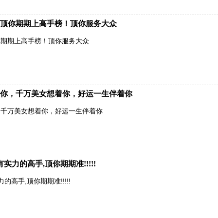
顶你期期上高手榜！顶你服务大众
你期期上高手榜！顶你服务大众
你，千万美女想着你，好运一生伴着你
，千万美女想着你，好运一生伴着你
力的高手,顶你期期准!!!!!
高手,顶你期期准!!!!!