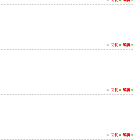
u
回复
u
编辑
u
u
回复
u
编辑
u
u
回复
u
编辑
u
u
回复
u
编辑
u