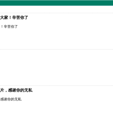
大家！辛苦你了
家！辛苦你了
片，感谢你的无私
，感谢你的无私