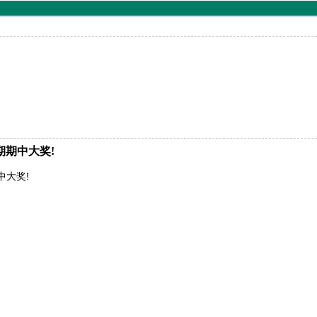
期期中大奖!
中大奖!