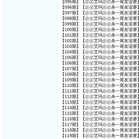
【095期】【㊣㊣艾玛㊣㊣杀一尾友谊赛】
【096期】【㊣㊣艾玛㊣㊣杀一尾友谊赛】
【097期】【㊣㊣艾玛㊣㊣杀一尾友谊赛】
【098期】【㊣㊣艾玛㊣㊣杀一尾友谊赛】
【099期】【㊣㊣艾玛㊣㊣杀一尾友谊赛】
【100期】【㊣㊣艾玛㊣㊣杀一尾友谊赛】
【101期】【㊣㊣艾玛㊣㊣杀一尾友谊赛】
【102期】【㊣㊣艾玛㊣㊣杀一尾友谊赛】
【103期】【㊣㊣艾玛㊣㊣杀一尾友谊赛】
【104期】【㊣㊣艾玛㊣㊣杀一尾友谊赛】
【105期】【㊣㊣艾玛㊣㊣杀一尾友谊赛】
【106期】【㊣㊣艾玛㊣㊣杀一尾友谊赛】
【107期】【㊣㊣艾玛㊣㊣杀一尾友谊赛】
【108期】【㊣㊣艾玛㊣㊣杀一尾友谊赛】
【109期】【㊣㊣艾玛㊣㊣杀一尾友谊赛】
【110期】【㊣㊣艾玛㊣㊣杀一尾友谊赛】
【111期】【㊣㊣艾玛㊣㊣杀一尾友谊赛】
【112期】【㊣㊣艾玛㊣㊣杀一尾友谊赛】
【113期】【㊣㊣艾玛㊣㊣杀一尾友谊赛】
【114期】【㊣㊣艾玛㊣㊣杀一尾友谊赛】
【115期】【㊣㊣艾玛㊣㊣杀一尾友谊赛】
【116期】【㊣㊣艾玛㊣㊣杀一尾友谊赛】
【117期】【㊣㊣艾玛㊣㊣杀一尾友谊赛】
【118期】【㊣㊣艾玛㊣㊣杀一尾友谊赛】
【119期】【㊣㊣艾玛㊣㊣杀一尾友谊赛】