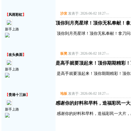
沙发
发表于: 2026-06-02 18:27
---
【
风雨彩虹
】
顶你到月亮星球！顶你无私奉献！拿
新手上路
顶你到月亮星球！顶你无私奉献！拿刀问
板凳
发表于: 2026-06-02 18:27
---
【
改头换面
】
是高手就要顶起来！顶你期期精彩！
新手上路
是高手就要顶起来！顶你期期精彩！顶你
地板
发表于: 2026-06-02 18:27
---
【
贵港十三妹
】
感谢你的好料和早料，造福彩民一大
新手上路
感谢你的好料和早料，造福彩民一大片，