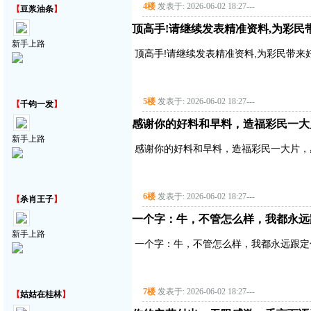
4楼
发表于: 2026-06-02 18:27
---
【
豆浆油条
】
顶高手!请继续发表精准资料,为彩民带来好
新手上路
顶高手!请继续发表精准资料,为彩民带来好运气!
5楼
发表于: 2026-06-02 18:27
---
【
千钧一发
】
感谢你的好料和早料，造福彩民一大
新手上路
感谢你的好料和早料，造福彩民一大片，
6楼
发表于: 2026-06-02 18:27
---
【
杀肖王子
】
一个字：牛，不管怎么样，我都永远
新手上路
一个字：牛，不管怎么样，我都永远跟定
7楼
发表于: 2026-06-02 18:27
---
【
姑姑在桂林
】