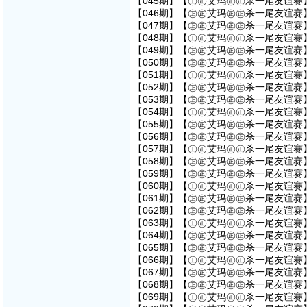
【045期】【㊣㊣艾玛㊣㊣杀一尾友谊赛】
【046期】【㊣㊣艾玛㊣㊣杀一尾友谊赛】
【047期】【㊣㊣艾玛㊣㊣杀一尾友谊赛】
【048期】【㊣㊣艾玛㊣㊣杀一尾友谊赛】
【049期】【㊣㊣艾玛㊣㊣杀一尾友谊赛】
【050期】【㊣㊣艾玛㊣㊣杀一尾友谊赛】
【051期】【㊣㊣艾玛㊣㊣杀一尾友谊赛】
【052期】【㊣㊣艾玛㊣㊣杀一尾友谊赛】
【053期】【㊣㊣艾玛㊣㊣杀一尾友谊赛】
【054期】【㊣㊣艾玛㊣㊣杀一尾友谊赛】
【055期】【㊣㊣艾玛㊣㊣杀一尾友谊赛】
【056期】【㊣㊣艾玛㊣㊣杀一尾友谊赛】
【057期】【㊣㊣艾玛㊣㊣杀一尾友谊赛】
【058期】【㊣㊣艾玛㊣㊣杀一尾友谊赛】
【059期】【㊣㊣艾玛㊣㊣杀一尾友谊赛】
【060期】【㊣㊣艾玛㊣㊣杀一尾友谊赛】
【061期】【㊣㊣艾玛㊣㊣杀一尾友谊赛】
【062期】【㊣㊣艾玛㊣㊣杀一尾友谊赛】
【063期】【㊣㊣艾玛㊣㊣杀一尾友谊赛】
【064期】【㊣㊣艾玛㊣㊣杀一尾友谊赛】
【065期】【㊣㊣艾玛㊣㊣杀一尾友谊赛】
【066期】【㊣㊣艾玛㊣㊣杀一尾友谊赛】
【067期】【㊣㊣艾玛㊣㊣杀一尾友谊赛】
【068期】【㊣㊣艾玛㊣㊣杀一尾友谊赛】
【069期】【㊣㊣艾玛㊣㊣杀一尾友谊赛】