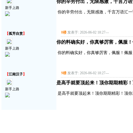
你的辛劳付出，无限感激，千言万语
新手上路
你的辛劳付出，无限感激，千言万语汇一
8楼
发表于: 2026-06-02 18:27
---
【
孤芳自赏
】
你的料确实好，你真够厉害，佩服！
新手上路
你的料确实好，你真够厉害，佩服！佩服
9楼
发表于: 2026-06-02 18:27
---
【
江南汉子
】
是高手就要顶起来！顶你期期精彩！
新手上路
是高手就要顶起来！顶你期期精彩！顶你