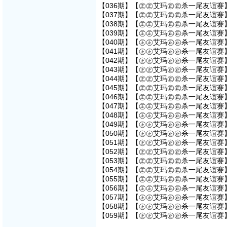
【036期】【㊣㊣艾玛㊣㊣杀一尾友谊赛】
【037期】【㊣㊣艾玛㊣㊣杀一尾友谊赛】
【038期】【㊣㊣艾玛㊣㊣杀一尾友谊赛】
【039期】【㊣㊣艾玛㊣㊣杀一尾友谊赛】
【040期】【㊣㊣艾玛㊣㊣杀一尾友谊赛】
【041期】【㊣㊣艾玛㊣㊣杀一尾友谊赛】
【042期】【㊣㊣艾玛㊣㊣杀一尾友谊赛】
【043期】【㊣㊣艾玛㊣㊣杀一尾友谊赛】
【044期】【㊣㊣艾玛㊣㊣杀一尾友谊赛】
【045期】【㊣㊣艾玛㊣㊣杀一尾友谊赛】
【046期】【㊣㊣艾玛㊣㊣杀一尾友谊赛】
【047期】【㊣㊣艾玛㊣㊣杀一尾友谊赛】
【048期】【㊣㊣艾玛㊣㊣杀一尾友谊赛】
【049期】【㊣㊣艾玛㊣㊣杀一尾友谊赛】
【050期】【㊣㊣艾玛㊣㊣杀一尾友谊赛】
【051期】【㊣㊣艾玛㊣㊣杀一尾友谊赛】
【052期】【㊣㊣艾玛㊣㊣杀一尾友谊赛】
【053期】【㊣㊣艾玛㊣㊣杀一尾友谊赛】
【054期】【㊣㊣艾玛㊣㊣杀一尾友谊赛】
【055期】【㊣㊣艾玛㊣㊣杀一尾友谊赛】
【056期】【㊣㊣艾玛㊣㊣杀一尾友谊赛】
【057期】【㊣㊣艾玛㊣㊣杀一尾友谊赛】
【058期】【㊣㊣艾玛㊣㊣杀一尾友谊赛】
【059期】【㊣㊣艾玛㊣㊣杀一尾友谊赛】