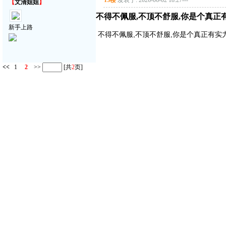
13楼
发表于: 2026-06-02 18:27
---
【
文清姐姐
】
不得不佩服,不顶不舒服,你是个真正有实
新手上路
不得不佩服,不顶不舒服,你是个真正有实力的
<<
1
2
>>
[共
2
页]