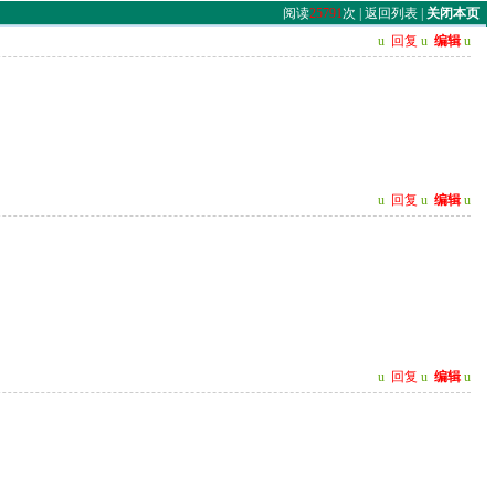
阅读
25791
次 |
返回列表
|
关闭本页
u
回复
u
编辑
u
u
回复
u
编辑
u
u
回复
u
编辑
u