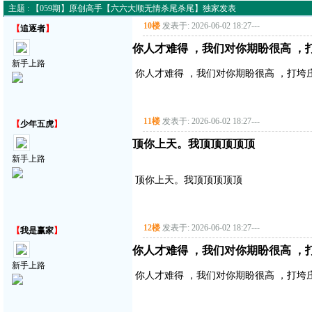
主题 : 【059期】原创高手【六六大顺无情杀尾杀尾】独家发表
10楼
发表于: 2026-06-02 18:27
---
【
追逐者
】
你人才难得 ，我们对你期盼很高 ，
新手上路
你人才难得 ，我们对你期盼很高 ，打垮
11楼
发表于: 2026-06-02 18:27
---
【
少年五虎
】
顶你上天。我顶顶顶顶顶
新手上路
顶你上天。我顶顶顶顶顶
12楼
发表于: 2026-06-02 18:27
---
【
我是赢家
】
你人才难得 ，我们对你期盼很高 ，
新手上路
你人才难得 ，我们对你期盼很高 ，打垮