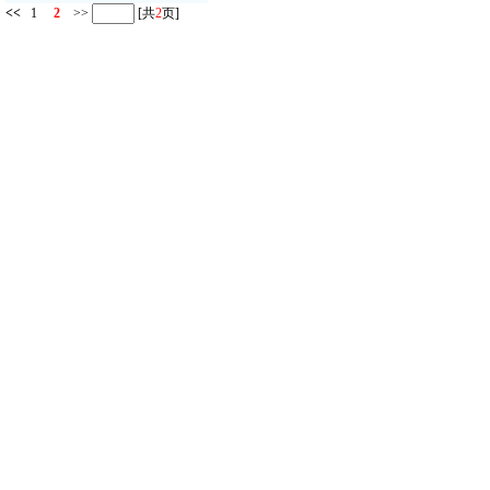
<<
1
2
>>
[共
2
页]