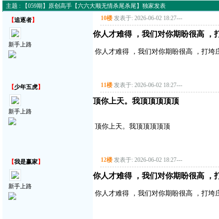
主题 : 【059期】原创高手【六六大顺无情杀尾杀尾】独家发表
10楼
发表于: 2026-06-02 18:27
---
【
追逐者
】
你人才难得 ，我们对你期盼很高 ，
新手上路
你人才难得 ，我们对你期盼很高 ，打垮
11楼
发表于: 2026-06-02 18:27
---
【
少年五虎
】
顶你上天。我顶顶顶顶顶
新手上路
顶你上天。我顶顶顶顶顶
12楼
发表于: 2026-06-02 18:27
---
【
我是赢家
】
你人才难得 ，我们对你期盼很高 ，
新手上路
你人才难得 ，我们对你期盼很高 ，打垮