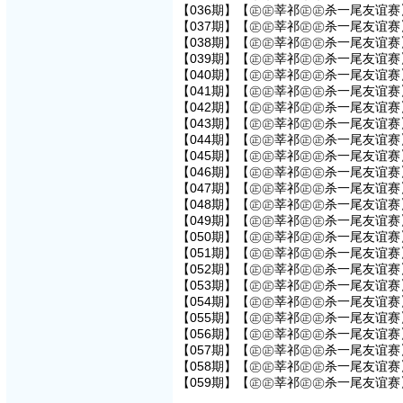
【036期】【㊣㊣莘祁㊣㊣杀一尾友谊赛】
【037期】【㊣㊣莘祁㊣㊣杀一尾友谊赛】
【038期】【㊣㊣莘祁㊣㊣杀一尾友谊赛】
【039期】【㊣㊣莘祁㊣㊣杀一尾友谊赛】
【040期】【㊣㊣莘祁㊣㊣杀一尾友谊赛】
【041期】【㊣㊣莘祁㊣㊣杀一尾友谊赛】
【042期】【㊣㊣莘祁㊣㊣杀一尾友谊赛】
【043期】【㊣㊣莘祁㊣㊣杀一尾友谊赛】
【044期】【㊣㊣莘祁㊣㊣杀一尾友谊赛】
【045期】【㊣㊣莘祁㊣㊣杀一尾友谊赛】
【046期】【㊣㊣莘祁㊣㊣杀一尾友谊赛】
【047期】【㊣㊣莘祁㊣㊣杀一尾友谊赛】
【048期】【㊣㊣莘祁㊣㊣杀一尾友谊赛】
【049期】【㊣㊣莘祁㊣㊣杀一尾友谊赛】
【050期】【㊣㊣莘祁㊣㊣杀一尾友谊赛】
【051期】【㊣㊣莘祁㊣㊣杀一尾友谊赛】
【052期】【㊣㊣莘祁㊣㊣杀一尾友谊赛】
【053期】【㊣㊣莘祁㊣㊣杀一尾友谊赛】
【054期】【㊣㊣莘祁㊣㊣杀一尾友谊赛】
【055期】【㊣㊣莘祁㊣㊣杀一尾友谊赛】
【056期】【㊣㊣莘祁㊣㊣杀一尾友谊赛】
【057期】【㊣㊣莘祁㊣㊣杀一尾友谊赛】
【058期】【㊣㊣莘祁㊣㊣杀一尾友谊赛】
【059期】【㊣㊣莘祁㊣㊣杀一尾友谊赛】