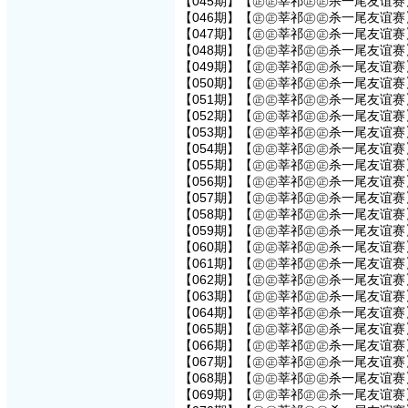
【045期】【㊣㊣莘祁㊣㊣杀一尾友谊赛】
【046期】【㊣㊣莘祁㊣㊣杀一尾友谊赛】
【047期】【㊣㊣莘祁㊣㊣杀一尾友谊赛】
【048期】【㊣㊣莘祁㊣㊣杀一尾友谊赛】
【049期】【㊣㊣莘祁㊣㊣杀一尾友谊赛】
【050期】【㊣㊣莘祁㊣㊣杀一尾友谊赛】
【051期】【㊣㊣莘祁㊣㊣杀一尾友谊赛】
【052期】【㊣㊣莘祁㊣㊣杀一尾友谊赛】
【053期】【㊣㊣莘祁㊣㊣杀一尾友谊赛】
【054期】【㊣㊣莘祁㊣㊣杀一尾友谊赛】
【055期】【㊣㊣莘祁㊣㊣杀一尾友谊赛】
【056期】【㊣㊣莘祁㊣㊣杀一尾友谊赛】
【057期】【㊣㊣莘祁㊣㊣杀一尾友谊赛】
【058期】【㊣㊣莘祁㊣㊣杀一尾友谊赛】
【059期】【㊣㊣莘祁㊣㊣杀一尾友谊赛】
【060期】【㊣㊣莘祁㊣㊣杀一尾友谊赛】
【061期】【㊣㊣莘祁㊣㊣杀一尾友谊赛】
【062期】【㊣㊣莘祁㊣㊣杀一尾友谊赛】
【063期】【㊣㊣莘祁㊣㊣杀一尾友谊赛】
【064期】【㊣㊣莘祁㊣㊣杀一尾友谊赛】
【065期】【㊣㊣莘祁㊣㊣杀一尾友谊赛】
【066期】【㊣㊣莘祁㊣㊣杀一尾友谊赛】
【067期】【㊣㊣莘祁㊣㊣杀一尾友谊赛】
【068期】【㊣㊣莘祁㊣㊣杀一尾友谊赛】
【069期】【㊣㊣莘祁㊣㊣杀一尾友谊赛】