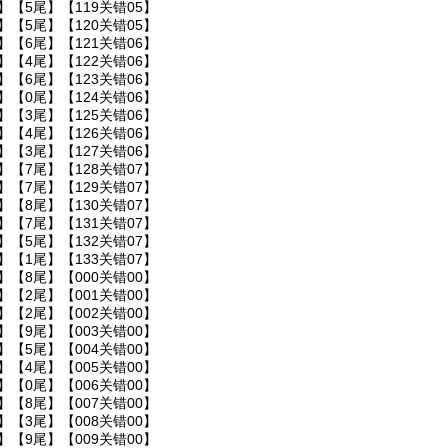
【5尾】【119关错05】
【5尾】【120关错05】
【6尾】【121关错06】
【4尾】【122关错06】
【6尾】【123关错06】
【0尾】【124关错06】
【3尾】【125关错06】
【4尾】【126关错06】
【3尾】【127关错06】
【7尾】【128关错07】
【7尾】【129关错07】
【8尾】【130关错07】
【7尾】【131关错07】
【5尾】【132关错07】
【1尾】【133关错07】
【8尾】【000关错00】
【2尾】【001关错00】
【2尾】【002关错00】
【9尾】【003关错00】
【5尾】【004关错00】
【4尾】【005关错00】
【0尾】【006关错00】
【8尾】【007关错00】
【3尾】【008关错00】
【9尾】【009关错00】