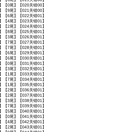
【0尾】【020关错00】
【9尾】【021关错00】
【6尾】【022关错01】
【4尾】【023关错01】
【2尾】【024关错01】
【8尾】【025关错01】
【3尾】【026关错01】
【7尾】【027关错01】
【7尾】【028关错01】
【6尾】【029关错01】
【6尾】【030关错01】
【0尾】【031关错01】
【3尾】【032关错01】
【1尾】【033关错01】
【7尾】【034关错01】
【1尾】【035关错01】
【2尾】【036关错01】
【2尾】【037关错01】
【3尾】【038关错01】
【7尾】【039关错01】
【5尾】【040关错01】
【0尾】【041关错01】
【4尾】【042关错01】
【2尾】【043关错01】