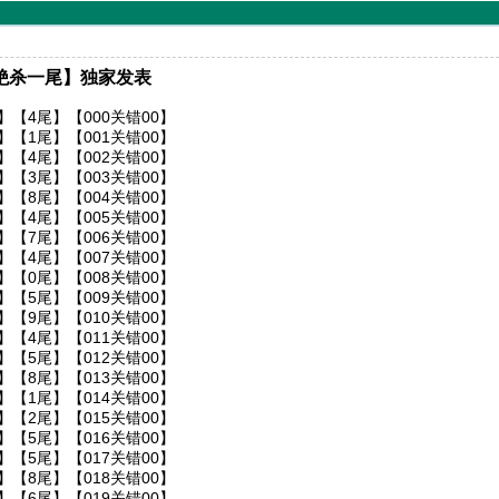
错绝杀一尾】独家发表
【4尾】【000关错00】
【1尾】【001关错00】
【4尾】【002关错00】
【3尾】【003关错00】
【8尾】【004关错00】
【4尾】【005关错00】
【7尾】【006关错00】
【4尾】【007关错00】
【0尾】【008关错00】
【5尾】【009关错00】
【9尾】【010关错00】
【4尾】【011关错00】
【5尾】【012关错00】
【8尾】【013关错00】
【1尾】【014关错00】
【2尾】【015关错00】
【5尾】【016关错00】
【5尾】【017关错00】
【8尾】【018关错00】
【6尾】【019关错00】