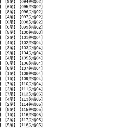
【9尾】【094关错02】
【6尾】【095关错02】
【8尾】【096关错02】
【4尾】【097关错02】
【0尾】【098关错02】
【0尾】【099关错02】
【5尾】【100关错03】
【2尾】【101关错04】
【4尾】【102关错04】
【3尾】【103关错04】
【9尾】【104关错04】
【4尾】【105关错04】
【6尾】【106关错04】
【8尾】【107关错04】
【1尾】【108关错04】
【1尾】【109关错04】
【7尾】【110关错04】
【2尾】【111关错04】
【7尾】【112关错05】
【4尾】【113关错05】
【2尾】【114关错05】
【8尾】【115关错05】
【1尾】【116关错05】
【2尾】【117关错05】
【5尾】【118关错05】