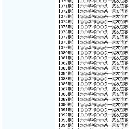
【070期】【㊣㊣莘祁㊣㊣杀一尾友谊赛】
【071期】【㊣㊣莘祁㊣㊣杀一尾友谊赛】
【072期】【㊣㊣莘祁㊣㊣杀一尾友谊赛】
【073期】【㊣㊣莘祁㊣㊣杀一尾友谊赛】
【074期】【㊣㊣莘祁㊣㊣杀一尾友谊赛】
【075期】【㊣㊣莘祁㊣㊣杀一尾友谊赛】
【076期】【㊣㊣莘祁㊣㊣杀一尾友谊赛】
【077期】【㊣㊣莘祁㊣㊣杀一尾友谊赛】
【078期】【㊣㊣莘祁㊣㊣杀一尾友谊赛】
【079期】【㊣㊣莘祁㊣㊣杀一尾友谊赛】
【080期】【㊣㊣莘祁㊣㊣杀一尾友谊赛】
【081期】【㊣㊣莘祁㊣㊣杀一尾友谊赛】
【082期】【㊣㊣莘祁㊣㊣杀一尾友谊赛】
【083期】【㊣㊣莘祁㊣㊣杀一尾友谊赛】
【084期】【㊣㊣莘祁㊣㊣杀一尾友谊赛】
【085期】【㊣㊣莘祁㊣㊣杀一尾友谊赛】
【086期】【㊣㊣莘祁㊣㊣杀一尾友谊赛】
【087期】【㊣㊣莘祁㊣㊣杀一尾友谊赛】
【088期】【㊣㊣莘祁㊣㊣杀一尾友谊赛】
【089期】【㊣㊣莘祁㊣㊣杀一尾友谊赛】
【090期】【㊣㊣莘祁㊣㊣杀一尾友谊赛】
【091期】【㊣㊣莘祁㊣㊣杀一尾友谊赛】
【092期】【㊣㊣莘祁㊣㊣杀一尾友谊赛】
【093期】【㊣㊣莘祁㊣㊣杀一尾友谊赛】
【094期】【㊣㊣莘祁㊣㊣杀一尾友谊赛】