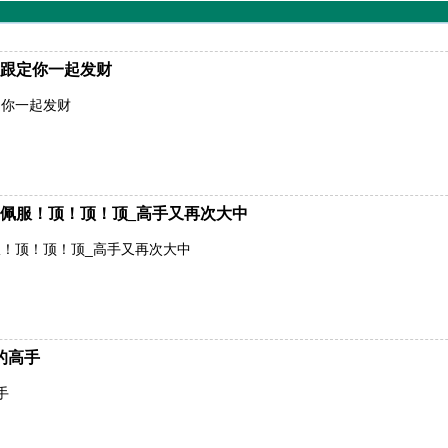
跟定你一起发财
定你一起发财
佩服！顶！顶！顶_高手又再次大中
！顶！顶！顶_高手又再次大中
的高手
手