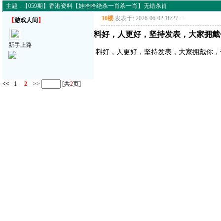
主题 : 【059期】香港资料【娃哈哈绝杀一肖杀一肖】无错杀肖
10楼
发表于: 2026-06-02 18:27
---
【
游戏人间
】
料好，人更好，坚持发表，大家拥戴
新手上路
料好，人更好，坚持发表，大家拥戴你，
<<
1
2
>>
[共
2
页]