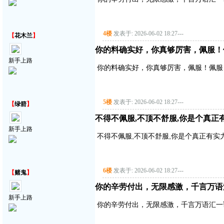
4楼
发表于: 2026-06-02 18:27
---
【
花木兰
】
你的料确实好，你真够厉害，佩服！
新手上路
你的料确实好，你真够厉害，佩服！佩服
5楼
发表于: 2026-06-02 18:27
---
【
绿箭
】
不得不佩服,不顶不舒服,你是个真正
新手上路
不得不佩服,不顶不舒服,你是个真正有实
6楼
发表于: 2026-06-02 18:27
---
【
赌鬼
】
你的辛劳付出，无限感激，千言万语
新手上路
你的辛劳付出，无限感激，千言万语汇一