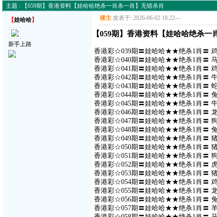
主题 : 【059期】香港资料【娃哈哈绝杀一肖杀一肖】无错杀肖
楼主
发表于: 2026-06-02 18:22
---
【
娃哈哈
】
【059期】香港资料【娃哈哈绝杀一
新手上路
香港彩☆039期〓娃哈哈★★绝杀1肖〓 
香港彩☆040期〓娃哈哈★★绝杀1肖〓 
香港彩☆041期〓娃哈哈★★绝杀1肖〓 
香港彩☆042期〓娃哈哈★★绝杀1肖〓 
香港彩☆043期〓娃哈哈★★绝杀1肖〓 
香港彩☆044期〓娃哈哈★★绝杀1肖〓 
香港彩☆045期〓娃哈哈★★绝杀1肖〓 
香港彩☆046期〓娃哈哈★★绝杀1肖〓 
香港彩☆047期〓娃哈哈★★绝杀1肖〓 
香港彩☆048期〓娃哈哈★★绝杀1肖〓 
香港彩☆049期〓娃哈哈★★绝杀1肖〓 猪
香港彩☆050期〓娃哈哈★★绝杀1肖〓 
香港彩☆051期〓娃哈哈★★绝杀1肖〓 
香港彩☆052期〓娃哈哈★★绝杀1肖〓 
香港彩☆053期〓娃哈哈★★绝杀1肖〓 
香港彩☆054期〓娃哈哈★★绝杀1肖〓 
香港彩☆055期〓娃哈哈★★绝杀1肖〓 
香港彩☆056期〓娃哈哈★★绝杀1肖〓 
香港彩☆057期〓娃哈哈★★绝杀1肖〓 
香港彩☆058期〓娃哈哈★★绝杀1肖〓 