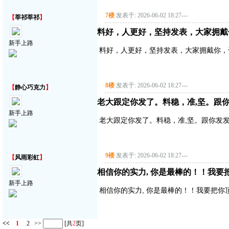
7楼
发表于: 2026-06-02 18:27
---
【
莘祁莘祁
】
料好，人更好，坚持发表，大家拥戴
新手上路
料好，人更好，坚持发表，大家拥戴你，
8楼
发表于: 2026-06-02 18:27
---
【
静心巧克力
】
老大跟定你发了。料稳，准,坚。跟你
新手上路
老大跟定你发了。料稳，准,坚。跟你发发
9楼
发表于: 2026-06-02 18:27
---
【
风雨彩虹
】
相信你的实力, 你是最棒的！！我要把你顶
新手上路
相信你的实力, 你是最棒的！！我要把你顶得高
<<
1
2
>>
[共
2
页]