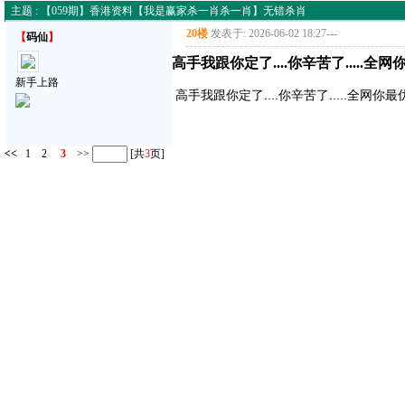
主题 : 【059期】香港资料【我是赢家杀一肖杀一肖】无错杀肖
20楼
发表于: 2026-06-02 18:27
---
【
码仙
】
高手我跟你定了....你辛苦了.....全网
新手上路
高手我跟你定了....你辛苦了.....全网你最
<<
1
2
3
>>
[共
3
页]