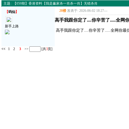
主题 : 【059期】香港资料【我是赢家杀一肖杀一肖】无错杀肖
20楼
发表于: 2026-06-02 18:27
---
【
码仙
】
高手我跟你定了....你辛苦了.....全网
新手上路
高手我跟你定了....你辛苦了.....全网你最
<<
1
2
3
>>
[共
3
页]