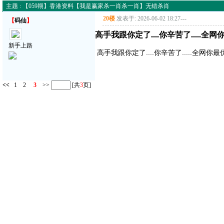
主题 : 【059期】香港资料【我是赢家杀一肖杀一肖】无错杀肖
20楼
发表于: 2026-06-02 18:27
---
【
码仙
】
高手我跟你定了....你辛苦了.....全网
新手上路
高手我跟你定了....你辛苦了.....全网你最
<<
1
2
3
>>
[共
3
页]