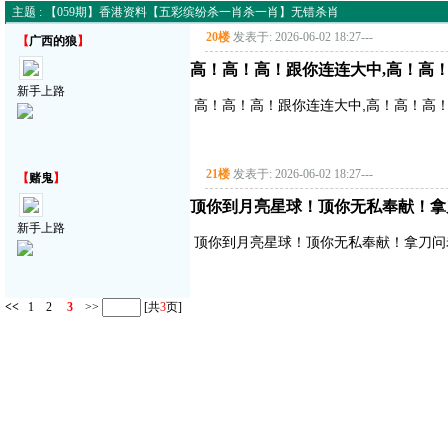
主题 : 【059期】香港资料【五彩缤纷杀一肖杀一肖】无错杀肖
20楼
发表于: 2026-06-02 18:27
---
【
广西的狼
】
高！高！高！跟你连连大中,高！高
新手上路
高！高！高！跟你连连大中,高！高！高
21楼
发表于: 2026-06-02 18:27
---
【
赌鬼
】
顶你到月亮星球！顶你无私奉献！拿
新手上路
顶你到月亮星球！顶你无私奉献！拿刀问
<<
1
2
3
>>
[共
3
页]