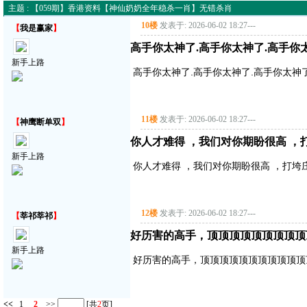
主题 : 【059期】香港资料【神仙奶奶全年稳杀一肖】无错杀肖
10楼
发表于: 2026-06-02 18:27
---
【
我是赢家
】
高手你太神了.高手你太神了.高手你
新手上路
高手你太神了.高手你太神了.高手你太神
11楼
发表于: 2026-06-02 18:27
---
【
神鹰断单双
】
你人才难得 ，我们对你期盼很高 ，
新手上路
你人才难得 ，我们对你期盼很高 ，打垮
12楼
发表于: 2026-06-02 18:27
---
【
莘祁莘祁
】
好历害的高手，顶顶顶顶顶顶顶顶顶
新手上路
好历害的高手，顶顶顶顶顶顶顶顶顶顶顶
<<
1
2
>>
[共
2
页]