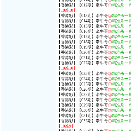
【香港彩】【012期】牵牛哥
㊣
精准杀一
【10准10】
【香港彩】【013期】牵牛哥
㊣
精准杀一
【香港彩】【014期】牵牛哥
㊣
精准杀一
【香港彩】【015期】牵牛哥
㊣
精准杀一
【香港彩】【016期】牵牛哥
㊣
精准杀一
【香港彩】【017期】牵牛哥
㊣
精准杀一
【香港彩】【018期】牵牛哥
㊣
精准杀一
【香港彩】【019期】牵牛哥
㊣
精准杀一
【香港彩】【020期】牵牛哥
㊣
精准杀一
【香港彩】【021期】牵牛哥
㊣
精准杀一
【香港彩】【022期】牵牛哥
㊣
精准杀一
【10准10】
【香港彩】【023期】牵牛哥
㊣
精准杀一
【香港彩】【024期】牵牛哥
㊣
精准杀一
【香港彩】【025期】牵牛哥
㊣
精准杀一
【香港彩】【026期】牵牛哥
㊣
精准杀一
【香港彩】【027期】牵牛哥
㊣
精准杀一
【香港彩】【028期】牵牛哥
㊣
精准杀一
【香港彩】【029期】牵牛哥
㊣
精准杀一
【香港彩】【030期】牵牛哥
㊣
精准杀一
【香港彩】【031期】牵牛哥
㊣
精准杀一
【香港彩】【032期】牵牛哥
㊣
精准杀一
【10准9】