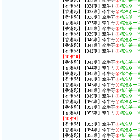
【香港彩】【033期】牵牛哥
㊣
精准杀一
【香港彩】【034期】牵牛哥
㊣
精准杀一
【香港彩】【035期】牵牛哥
㊣
精准杀一
【香港彩】【036期】牵牛哥
㊣
精准杀一
【香港彩】【037期】牵牛哥
㊣
精准杀一
【香港彩】【038期】牵牛哥
㊣
精准杀一
【香港彩】【039期】牵牛哥
㊣
精准杀一
【香港彩】【040期】牵牛哥
㊣
精准杀一
【香港彩】【041期】牵牛哥
㊣
精准杀一
【香港彩】【042期】牵牛哥
㊣
精准杀一
【10准10】
【香港彩】【043期】牵牛哥
㊣
精准杀一
【香港彩】【044期】牵牛哥
㊣
精准杀一
【香港彩】【045期】牵牛哥
㊣
精准杀一
【香港彩】【046期】牵牛哥
㊣
精准杀一
【香港彩】【047期】牵牛哥
㊣
精准杀一
【香港彩】【048期】牵牛哥
㊣
精准杀一
【香港彩】【049期】牵牛哥
㊣
精准杀一
【香港彩】【050期】牵牛哥
㊣
精准杀一
【香港彩】【051期】牵牛哥
㊣
精准杀一
【香港彩】【052期】牵牛哥
㊣
精准杀一
【10准9】
【香港彩】【053期】牵牛哥
㊣
精准杀一
【香港彩】【054期】牵牛哥
㊣
精准杀一
【香港彩】【055期】牵牛哥
㊣
精准杀一