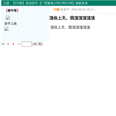
主题 : 【059期】原创高手【广西赌鬼37码37码37码】独家发表
10楼
发表于: 2026-06-02 18:27
---
【
牵牛哥
】
顶你上天。我顶顶顶顶顶
新手上路
顶你上天。我顶顶顶顶顶
<<
1
2
>>
[共
2
页]