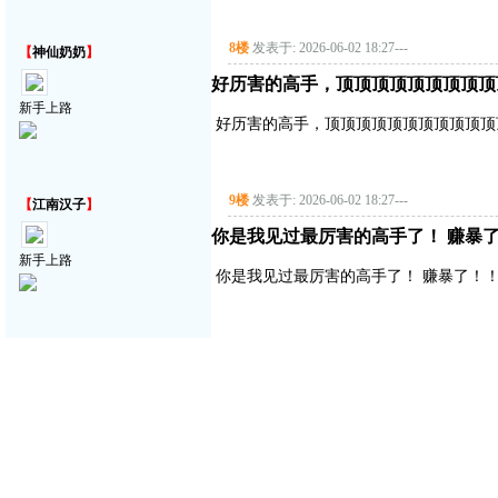
8楼
发表于: 2026-06-02 18:27
---
【
神仙奶奶
】
好历害的高手，顶顶顶顶顶顶顶顶顶
新手上路
好历害的高手，顶顶顶顶顶顶顶顶顶顶顶
9楼
发表于: 2026-06-02 18:27
---
【
江南汉子
】
你是我见过最厉害的高手了！ 赚暴了！
新手上路
你是我见过最厉害的高手了！ 赚暴了！！！