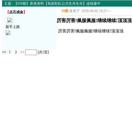
主题 : 【059期】香港资料【风雨彩虹公式生肖生肖】连续爆中
10楼
发表于: 2026-06-02 18:27
---
【
点石成金
】
厉害厉害!佩服佩服!继续继续!顶顶顶
新手上路
厉害厉害!佩服佩服!继续继续!顶顶顶
<<
1
2
>>
[共
2
页]