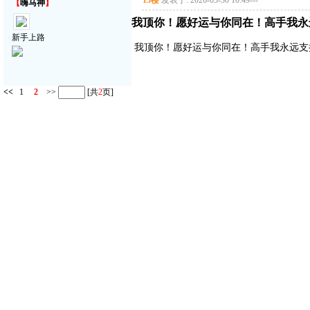
13楼
发表于: 2026-05-30 10:49
---
【
嗨马神
】
我顶你！愿好运与你同在！高手我永
新手上路
我顶你！愿好运与你同在！高手我永远支
<<
1
2
>>
[共
2
页]