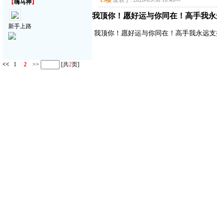
13楼
发表于: 2026-05-30 10:49
---
【
嗨马神
】
我顶你！愿好运与你同在！高手我永
新手上路
我顶你！愿好运与你同在！高手我永远支
<<
1
2
>>
[共
2
页]