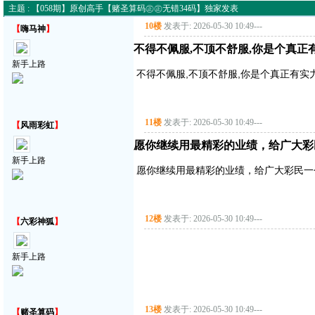
主题 : 【058期】原创高手【赌圣算码㊣㊣无错34码】独家发表
10楼
发表于: 2026-05-30 10:49
---
【
嗨马神
】
不得不佩服,不顶不舒服,你是个真正有实
新手上路
不得不佩服,不顶不舒服,你是个真正有实力的
11楼
发表于: 2026-05-30 10:49
---
【
风雨彩虹
】
愿你继续用最精彩的业绩，给广大彩
新手上路
愿你继续用最精彩的业绩，给广大彩民一
12楼
发表于: 2026-05-30 10:49
---
【
六彩神狐
】
新手上路
13楼
发表于: 2026-05-30 10:49
---
【
赌圣算码
】