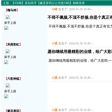
主题 : 【058期】原创高手【赌圣算码㊣㊣无错34码】独家发表
10楼
发表于: 2026-05-30 10:49
---
【
嗨马神
】
不得不佩服,不顶不舒服,你是个真正有实
新手上路
不得不佩服,不顶不舒服,你是个真正有实力的
11楼
发表于: 2026-05-30 10:49
---
【
风雨彩虹
】
愿你继续用最精彩的业绩，给广大彩
新手上路
愿你继续用最精彩的业绩，给广大彩民一
12楼
发表于: 2026-05-30 10:49
---
【
六彩神狐
】
新手上路
13楼
发表于: 2026-05-30 10:49
---
【
赌圣算码
】